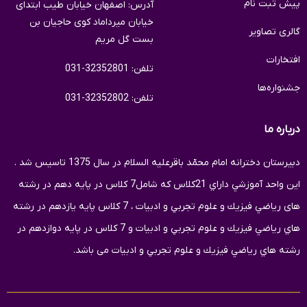
پیش ثبت نام
آدرس: اصفهان خیابان طیب ابتدای
خیابان میرداماد کوی حاجیان بن
گالری تصاویر
بست گل مریم
افتخارات
تلفن: 32352801-031
جشنواره‌ها
تلفن: 32352802-031
درباره ما
دبيرستان دخترانه امام محمّد باقرعلیه السلام در سال 1375 تاسيس شد .
اين واحد آموزشي داراي 21كلاس كه شامل7 كلاس در پايه دهم در رشته
های رياضي فيزيك و علوم تجربي و ادبیات ، 7 كلاس پايه یازدهم در رشته
هاي رياضي فيزيك و علوم تجربي و ادبیات و 7 کلاس در پایه دوازدهم در
رشته هاي رياضي فيزيك و علوم تجربي و ادبیات می باشد.