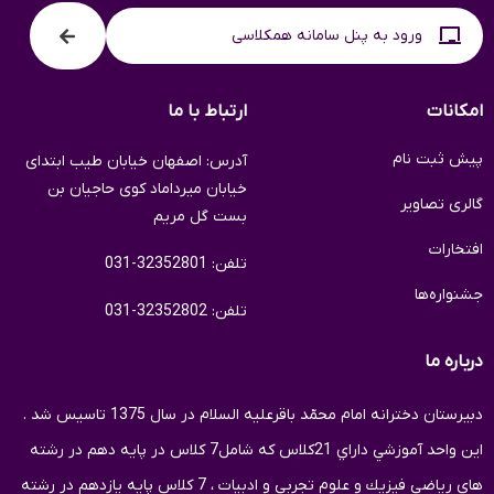
ورود به پنل سامانه همکلاسی
امکانات
ارتباط با ما
پیش ثبت نام
آدرس: اصفهان خیابان طیب ابتدای
خیابان میرداماد کوی حاجیان بن
گالری تصاویر
بست گل مریم
افتخارات
تلفن: 32352801-031
جشنواره‌ها
تلفن: 32352802-031
درباره ما
دبيرستان دخترانه امام محمّد باقرعلیه السلام در سال 1375 تاسيس شد .
اين واحد آموزشي داراي 21كلاس كه شامل7 كلاس در پايه دهم در رشته
های رياضي فيزيك و علوم تجربي و ادبیات ، 7 كلاس پايه یازدهم در رشته