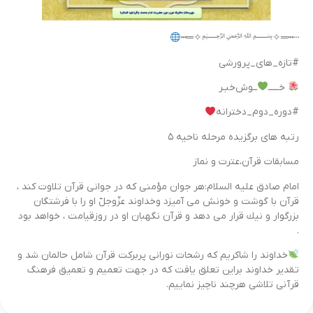
┄┅═✧﷽✧═┅
#تازه_های_پرورشی
خـــــ
ــوش‌خبـر
#دوره_دوم_دخترانه
رتبه های برگزیده مرحله ناحیه ۵
مسابقات قرآن‌،عترت و نماز
امام صادق عليه السلام:هر جوان مؤمنى كه در جوانى قرآن تلاوت كند ،
قرآن با گوشت و خونش مى آميزد وخداوند عزّوجلّ او را با فرشتگان
بزرگوار و نيك قرار مى دهد و قرآن نگهبان او در روزقيامت ، خواهد بود
.
خداوند را شاکریم که رشحات نورانی پربرکت قرآن شامل حالمان شد و
تقدیر خداوند براین تعلق یافت که در جهت تعمیم و تعمیق فرهنگ
قرآنی تلاشی هرچند ناچیز نماییم.