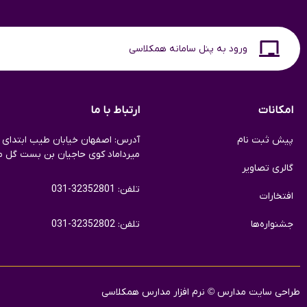
ورود به پنل سامانه همکلاسی
امکانات
ارتباط با ما
پیش ثبت نام
آدرس: اصفهان خیابان طیب ابتدای خ
میرداماد کوی حاجیان بن بست گل م
گالری تصاویر
تلفن: 32352801-031
افتخارات
جشنواره‌ها
تلفن: 32352802-031
طراحی سایت مدارس
©
نرم افزار مدارس همکلاسی