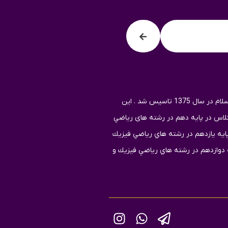
دبيرستان دخترانه امام محمّد باقرعلیه السلام در سال 1375 تاسيس شد . اين
د آموزشي داراي 21كلاس كه شامل7 كلاس در پايه دهم در رشته های رياضي
 تجربي و ادبیات ، 7 كلاس پايه یازدهم در رشته هاي رياضي فيزيك
ات و 7 کلاس در پایه دوازدهم در رشته هاي رياضي فيزيك و