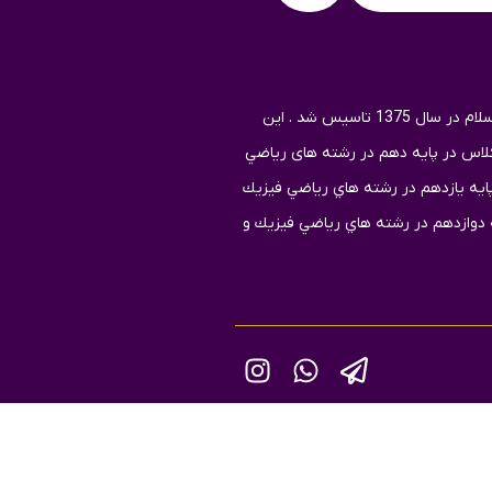
دبيرستان دخترانه امام محمّد باقرعلیه السلام در سال 1375 تاسيس شد . اين
د آموزشي داراي 21كلاس كه شامل7 كلاس در پايه دهم در رشته های رياضي
 تجربي و ادبیات ، 7 كلاس پايه یازدهم در رشته هاي رياضي فيزيك
ات و 7 کلاس در پایه دوازدهم در رشته هاي رياضي فيزيك و