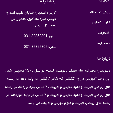
امکانات
ارتباط با ما
پیش ثبت نام
آدرس: اصفهان خیابان طیب ابتدای
خیابان میرداماد کوی حاجیان بن
گالری تصاویر
بست گل مریم
افتخارات
تلفن: 32352801-031
جشنواره‌ها
تلفن: 32352802-031
درباره ما
دبيرستان دخترانه امام محمّد باقرعلیه السلام در سال 1375 تاسيس شد .
اين واحد آموزشي داراي 21كلاس كه شامل7 كلاس در پايه دهم در رشته
های رياضي فيزيك و علوم تجربي و ادبیات ، 7 كلاس پايه یازدهم در رشته
هاي رياضي فيزيك و علوم تجربي و ادبیات و 7 کلاس در پایه دوازدهم در
رشته هاي رياضي فيزيك و علوم تجربي و ادبیات می باشد.