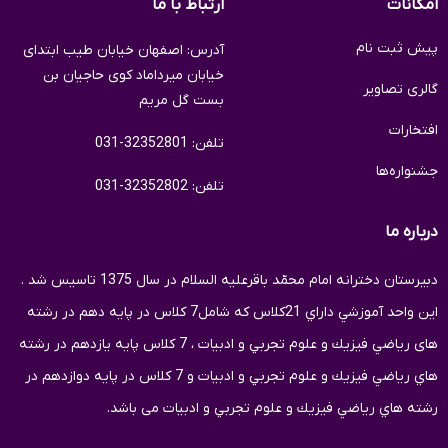
امکانات
ارتباط با ما
پیش ثبت نام
آدرس: اصفهان خیابان طیب ابتدای
خیابان میرداماد کوی حاجیان بن
گالری تصاویر
بست گل مریم
افتخارات
تلفن: 32352801-031
جشنواره‌ها
تلفن: 32352802-031
درباره ما
دبيرستان دخترانه امام محمّد باقرعلیه السلام در سال 1375 تاسيس شد .
اين واحد آموزشي داراي 21كلاس كه شامل7 كلاس در پايه دهم در رشته
های رياضي فيزيك و علوم تجربي و ادبیات ، 7 كلاس پايه یازدهم در رشته
هاي رياضي فيزيك و علوم تجربي و ادبیات و 7 کلاس در پایه دوازدهم در
رشته هاي رياضي فيزيك و علوم تجربي و ادبیات می باشد.